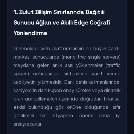
1. Bulut Bilişim Sınırlarında Dağıtık
Sunucu Ağları ve Akıllı Edge Coğrafi
Yönlendirme
Geleneksel web platformlarının en büyük zaafı,
merkezi sunucularda (monolithic single servers)
meydana gelen anlık aşırı yüklenmeler (traffic
spikes) neticesinde sistemlerin yanıt verme
kabiliyetini yitirmesidir. Canlı bahis katmanlarında,
saniyelerin dahi kupon onay süreleri veya dinamik
oran güncellemeleri üzerinde doğrudan finansal
etkisi bulunduğu göz önüne olduğunda, sıfır
gecikmeli bir altyapının önemi daha iyi
anlaşılacaktır.