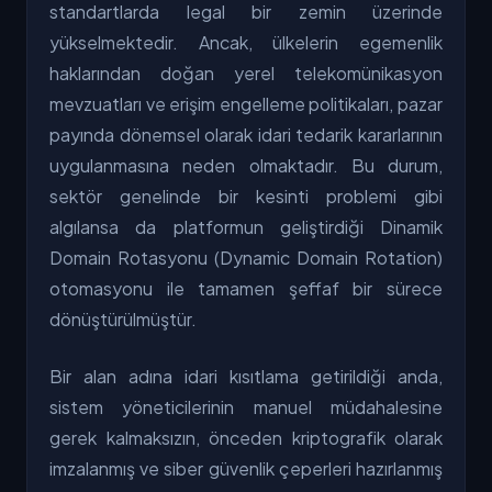
standartlarda legal bir zemin üzerinde
yükselmektedir. Ancak, ülkelerin egemenlik
haklarından doğan yerel telekomünikasyon
mevzuatları ve erişim engelleme politikaları, pazar
payında dönemsel olarak idari tedarik kararlarının
uygulanmasına neden olmaktadır. Bu durum,
sektör genelinde bir kesinti problemi gibi
algılansa da platformun geliştirdiği Dinamik
Domain Rotasyonu (Dynamic Domain Rotation)
otomasyonu ile tamamen şeffaf bir sürece
dönüştürülmüştür.
Bir alan adına idari kısıtlama getirildiği anda,
sistem yöneticilerinin manuel müdahalesine
gerek kalmaksızın, önceden kriptografik olarak
imzalanmış ve siber güvenlik çeperleri hazırlanmış