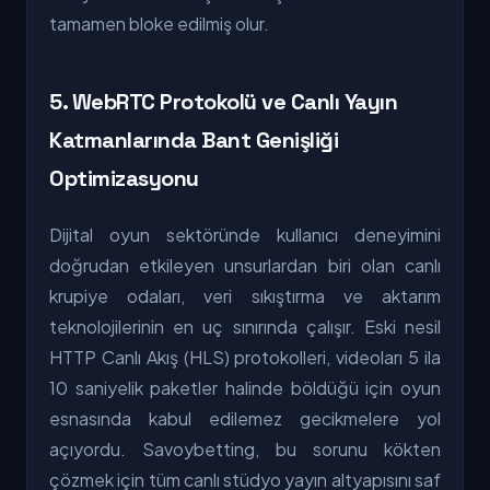
tamamen bloke edilmiş olur.
5. WebRTC Protokolü ve Canlı Yayın
Katmanlarında Bant Genişliği
Optimizasyonu
Dijital oyun sektöründe kullanıcı deneyimini
doğrudan etkileyen unsurlardan biri olan canlı
krupiye odaları, veri sıkıştırma ve aktarım
teknolojilerinin en uç sınırında çalışır. Eski nesil
HTTP Canlı Akış (HLS) protokolleri, videoları 5 ila
10 saniyelik paketler halinde böldüğü için oyun
esnasında kabul edilemez gecikmelere yol
açıyordu. Savoybetting, bu sorunu kökten
çözmek için tüm canlı stüdyo yayın altyapısını saf