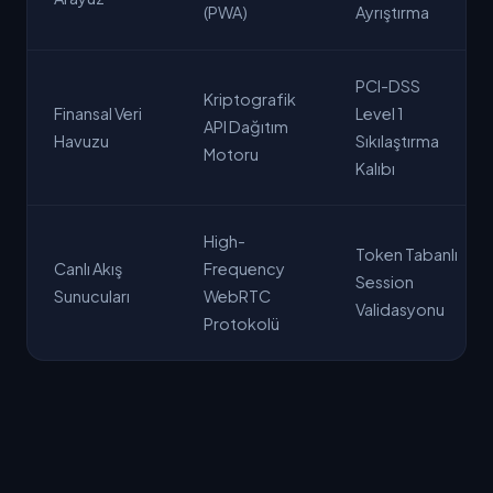
(PWA)
Ayrıştırma
PCI-DSS
Kriptografik
Finansal Veri
Level 1
API Dağıtım
Havuzu
Sıkılaştırma
Motoru
Kalıbı
High-
Token Tabanlı
Canlı Akış
Frequency
Session
Sunucuları
WebRTC
Validasyonu
Protokolü