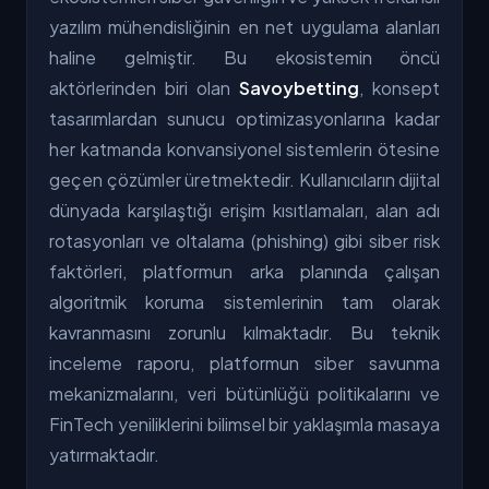
yazılım mühendisliğinin en net uygulama alanları
haline gelmiştir. Bu ekosistemin öncü
aktörlerinden biri olan
Savoybetting
, konsept
tasarımlardan sunucu optimizasyonlarına kadar
her katmanda konvansiyonel sistemlerin ötesine
geçen çözümler üretmektedir. Kullanıcıların dijital
dünyada karşılaştığı erişim kısıtlamaları, alan adı
rotasyonları ve oltalama (phishing) gibi siber risk
faktörleri, platformun arka planında çalışan
algoritmik koruma sistemlerinin tam olarak
kavranmasını zorunlu kılmaktadır. Bu teknik
inceleme raporu, platformun siber savunma
mekanizmalarını, veri bütünlüğü politikalarını ve
FinTech yeniliklerini bilimsel bir yaklaşımla masaya
yatırmaktadır.