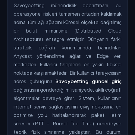
Savoybetting mühendislik departmanı, bu
operasyonel riskleri tamamen ortadan kaldırmak
adına tüm ağ ağacını küresel ölçekte dağıtılmış
bir bulut mimarisine (Distributed Cloud
Architecture) entegre etmiştir. Dünyanın farklı
stratejik coğrafi konumlarında barındırılan
Anycast yönlendirme ağları ve Edge veri
merkezleri, kullanıcı taleplerini en yakın fiziksel
noktada karşılamaktadır. Bir kullanıcı tarayıcısının
adres çubuğuna
Savoybetting güncel giriş
bağlantısını gönderdiği milisaniyede, akıllı coğrafi
algoritmalar devreye girer. Sistem, kullanıcının
internet servis sağlayıcısının çıkış noktasına en
optimize yolu haritalandırarak paket iletim
süresini (RTT - Round Trip Time) neredeyse
teorik fizik sınırlarına yaklaştırır. Bu durum,