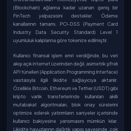
(Blockchain) ağlarına kadar uzanan geniş bir
FinTech yelpazesini destekler. Ödeme
kanallarının tamamı, PCI-DSS (Payment Card
Industry Data Security Standard) Level 1
uyumluluk kalıplarına göre tokenize edilmiştir.
Kullanıcı finansal işlem emri verdiğinde, bu veri
akışı açık internet üzerinden değil, asimetrik şifreli
API tünelleri (Application Programming Interface)
vasıtasıyla ilgili likidite sağlayıcıya aktarılır.
Özellikle Bitcoin, Ethereum ve Tether (USDT) gibi
kripto varlık transferlerinde kullanılan akıllı
mutabakat algoritmaları, blok onay sürelerini
optimize ederek yatırımların saniyeler içerisinde
kullanıcı bakiyesine yansımasını mümkün kılar.
Likidite havuzlarının dağıtık yapısı sayesinde, çok