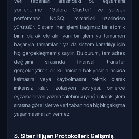
Veri tabanları arasındaki bu eşzamanlı
yönlendirme, "Galera Cluster" ve yüksek
performanslı NoSQL mimarileri üzerinden
yürütülür. Sistem, her işlemi bağımsız bir atomik
birim olarak ele alır; yani bir işlem ya tamamen
başarıyla tamamlanır ya da sistem kararlılığı için
hiç gerçekleşmemiş sayılır. Bu durum, tam adres
değişimi sırasında finansal transfer
gerçekleştiren bir kullanıcının bakiyesinin askıda
kalmasını veya kaybolmasını teknik olarak
imkansız kılar. İzolasyon seviyesi, binlerce
eşzamanlı veri yazma talebini kuyruğa alarak işlem
sırasına göre işler ve veri tabanında hiçbir çakışma
yaşanmasına izin vermez.
3. Siber Hijyen Protokolleri: Gelişmiş