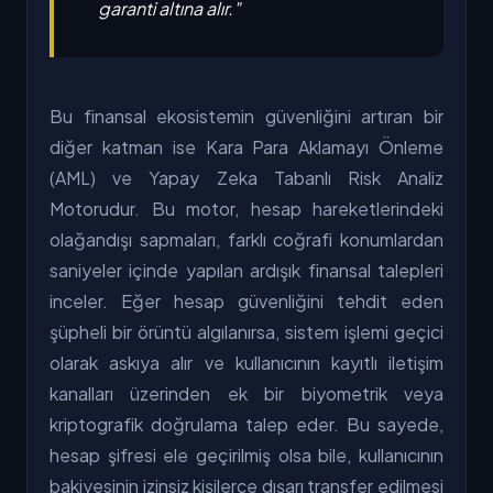
garanti altına alır."
Bu finansal ekosistemin güvenliğini artıran bir
diğer katman ise Kara Para Aklamayı Önleme
(AML) ve Yapay Zeka Tabanlı Risk Analiz
Motorudur. Bu motor, hesap hareketlerindeki
olağandışı sapmaları, farklı coğrafi konumlardan
saniyeler içinde yapılan ardışık finansal talepleri
inceler. Eğer hesap güvenliğini tehdit eden
şüpheli bir örüntü algılanırsa, sistem işlemi geçici
olarak askıya alır ve kullanıcının kayıtlı iletişim
kanalları üzerinden ek bir biyometrik veya
kriptografik doğrulama talep eder. Bu sayede,
hesap şifresi ele geçirilmiş olsa bile, kullanıcının
bakiyesinin izinsiz kişilerce dışarı transfer edilmesi