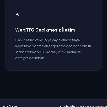
⚡
WebRTC Gecikmesiz İletim
Canlı casino ve krupiye yayınlarında sinyal
kaybını ve donmaları engellemek adına endüstri
standardı WebRTC kodlayıcı akış kanalları
entegre edilmiştir.