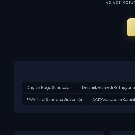
ve veri koru
Dağıtık Edge Sunucuları
Dinamik Alan Adı Rotasyonu
PWA Yerel Sandbox Güvenliği
ACID Veritabanı Kararlıl