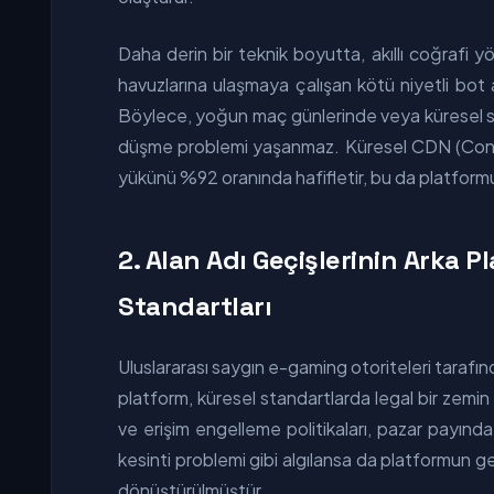
Daha derin bir teknik boyutta, akıllı coğrafi y
havuzlarına ulaşmaya çalışan kötü niyetli bot ağ
Böylece, yoğun maç günlerinde veya küresel spo
düşme problemi yaşanmaz. Küresel CDN (Content
yükünü %92 oranında hafifletir, bu da platformun 
2. Alan Adı Geçişlerinin Arka 
Standartları
Uluslararası saygın e-gaming otoriteleri tarafın
platform, küresel standartlarda legal bir zem
ve erişim engelleme politikaları, pazar payınd
kesinti problemi gibi algılansa da platformun
dönüştürülmüştür.