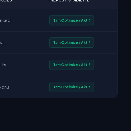
OKOLÜ
MEVCUT STABILITE
vanced
Tam Optimize / Aktif
ma
Tam Optimize / Aktif
lıbı
Tam Optimize / Aktif
syonu
Tam Optimize / Aktif