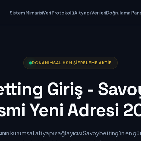
Sistem Mimarisi
Veri Protokolü
Altyapı Verileri
Doğrulama Pane
DONANIMSAL HSM ŞIFRELEME AKTIF
ting Giriş - Sav
smi Yeni Adresi 2
ın kurumsal altyapı sağlayıcısı Savoybetting'in en g