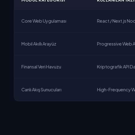
MODÜL KATEGORISI
KULLANILAN YAZI
Core Web Uygulaması
React / Next.js No
Mobil Akıllı Arayüz
Progressive Web 
Finansal Veri Havuzu
Kriptografik API D
Canlı Akış Sunucuları
High-Frequency 