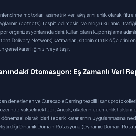
önlendirme motorları, asimetrik veri akışlarını anlık olarak fi
larının (botnets) tespit edilmesini ve meşru kullanıcı trafiğin
r organizasyonlarında dahi, kullanıcıların kupon işleme adıml
 Delivery Network) katmanları, sitenin statik öğelerini önb
genel kararlılığını zirveye taşır.
Planındaki Otomasyon: Eş Zamanlı Veri R
dan denetlenen ve Curacao eGaming tescilli lisans protokolleri al
in üzerinde yükselmektedir. Ancak, ülkelerin egemenlik haklar
a dönemsel olarak idari tedarik kararlarının uygulanmasına n
 geliştirdiği Dinamik Domain Rotasyonu (Dynamic Domain Rota