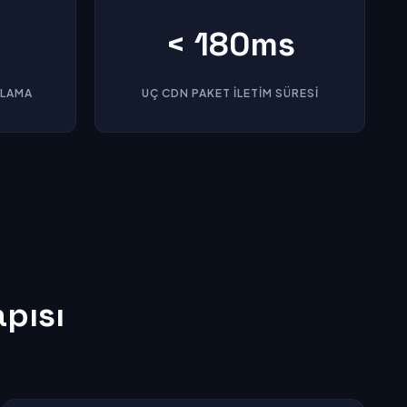
t
< 180ms
OLAMA
UÇ CDN PAKET İLETIM SÜRESI
apısı