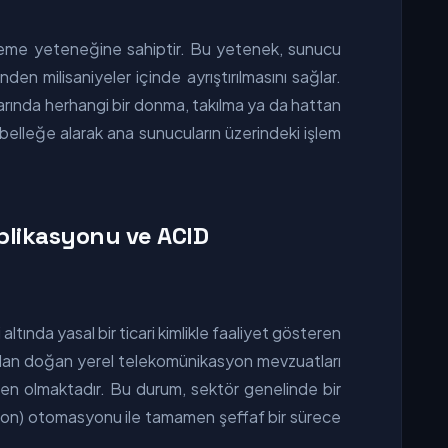
ltreleme yeteneğine sahiptir. Bu yetenek, sunucu
den milisaniyeler içinde ayrıştırılmasını sağlar.
arında herhangi bir donma, takılma ya da hattan
elleğe alarak ana sunucuların üzerindeki işlem
eplikasyonu ve ACID
tında yasal bir ticari kimlikle faaliyet gösteren
ından doğan yerel telekomünikasyon mevzuatları
eden olmaktadır. Bu durum, sektör genelinde bir
tion) otomasyonu ile tamamen şeffaf bir sürece