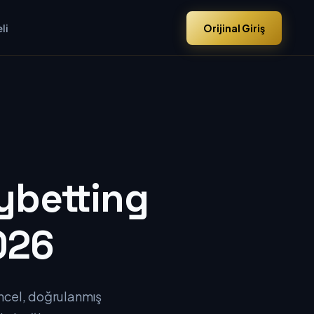
li
Orijinal Giriş
oybetting
026
üncel, doğrulanmış