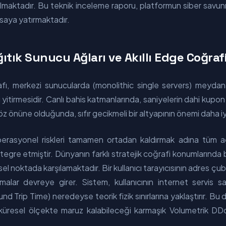
ılmaktadır. Bu teknik inceleme raporu, platformun siber savunm
masaya yatırmaktadır.
ağıtık Sunucu Ağları ve Akıllı Edge Coğra
ı, merkezi sunucularda (monolithic single servers) meydana g
i yitirmesidir. Canlı bahis katmanlarında, saniyelerin dahi kupo
önüne olduğunda, sıfır gecikmeli bir altyapının önemi daha iyi 
rasyonel riskleri tamamen ortadan kaldırmak adına tüm ağ 
egre etmiştir. Dünyanın farklı stratejik coğrafi konumlarında
ziksel noktada karşılamaktadır. Bir kullanıcı tarayıcısının adres 
itmalar devreye girer. Sistem, kullanıcının internet servis s
und Trip Time) neredeyse teorik fizik sınırlarına yaklaştırır. Bu
üresel ölçekte maruz kalabileceği karmaşık Volumetrik DDo