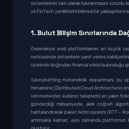
sistemlerinin tam olarak kavranmasını zorunlu k
ve FinTech yeniliklerini bilimsel bir yaklaşımla 
1. Bulut Bilişim Sınırlarında D
Geleneksel web platformlarının en büyük zaaf
neticesinde sistemlerin yanıt verme kabiliyetin
üzerinde doğrudan finansal etkisi bulunduğu göz 
Savoybetting mühendislik departmanı, bu ope
mimarisine (Distributed Cloud Architecture) ent
veri merkezleri, kullanıcı taleplerini en yakın fi
gönderdiği milisaniyede, akıllı coğrafi algor
haritalandırarak paket iletim süresini (RTT - Ro
artırmakla kalmaz; aynı zamanda platformun k
oluşturur.