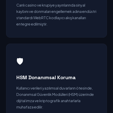
Canlı casino ve krupiye yayınlarında sinyal
kaybını ve donmaları engellemek adına endüstri
standardı WebRTC kodlayıcı akış kanalları
entegre edilmiştir.
🛡️
HSM Donanımsal Koruma
Kullanıcı verileri yazılımsal duvarların ötesinde,
Donanımsal Güvenlik Modülleri (HSM) üzerinde
dijital imza ve kriptografik anahtarlarla
muhafaza edilir.