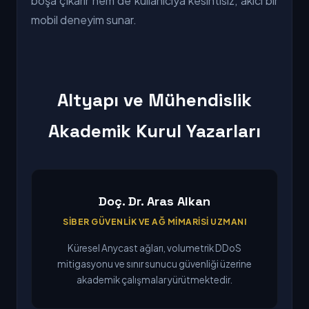
boşa çıkarır hem de kullanıcıya kesintisiz, akıcı bir
mobil deneyim sunar.
Altyapı ve Mühendislik
Akademik Kurul Yazarları
Doç. Dr. Aras Alkan
SIBER GÜVENLIK VE AĞ MIMARISI UZMANI
Küresel Anycast ağları, volumetrik DDoS
mitigasyonu ve sınır sunucu güvenliği üzerine
akademik çalışmalar yürütmektedir.