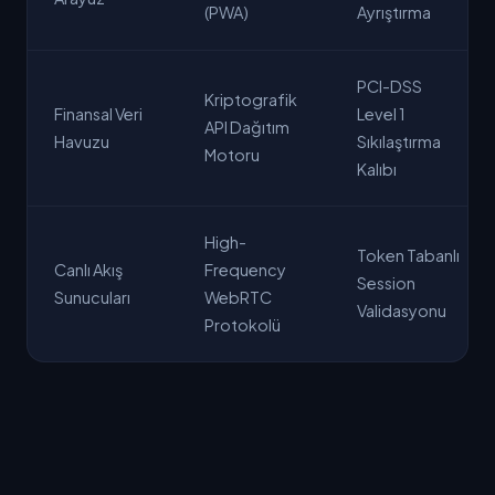
(PWA)
Ayrıştırma
PCI-DSS
Kriptografik
Finansal Veri
Level 1
API Dağıtım
Havuzu
Sıkılaştırma
Motoru
Kalıbı
High-
Token Tabanlı
Canlı Akış
Frequency
Session
Sunucuları
WebRTC
Validasyonu
Protokolü