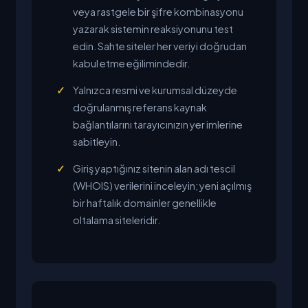
veya rastgele bir şifre kombinasyonu
yazarak sistemin reaksiyonunu test
edin. Sahte siteler her veriyi doğrudan
kabul etme eğilimindedir.
Yalnızca resmi ve kurumsal düzeyde
doğrulanmış referans kaynak
bağlantılarını tarayıcınızın yer imlerine
sabitleyin.
Giriş yaptığınız sitenin alan adı tescil
(WHOIS) verilerini inceleyin; yeni açılmış
bir haftalık domainler genellikle
oltalama siteleridir.