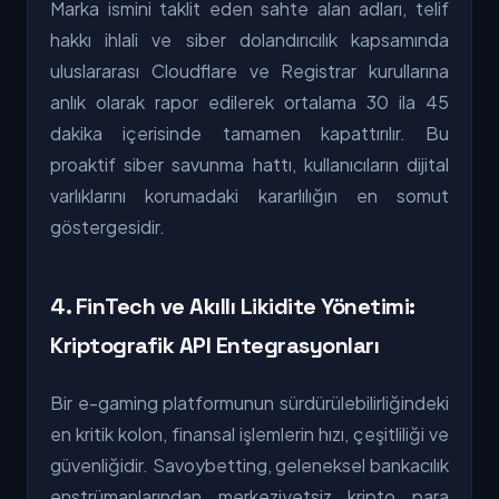
Marka ismini taklit eden sahte alan adları, telif
hakkı ihlali ve siber dolandırıcılık kapsamında
uluslararası Cloudflare ve Registrar kurullarına
anlık olarak rapor edilerek ortalama 30 ila 45
dakika içerisinde tamamen kapattırılır. Bu
proaktif siber savunma hattı, kullanıcıların dijital
varlıklarını korumadaki kararlılığın en somut
göstergesidir.
4. FinTech ve Akıllı Likidite Yönetimi:
Kriptografik API Entegrasyonları
Bir e-gaming platformunun sürdürülebilirliğindeki
en kritik kolon, finansal işlemlerin hızı, çeşitliliği ve
güvenliğidir. Savoybetting, geleneksel bankacılık
enstrümanlarından merkeziyetsiz kripto para