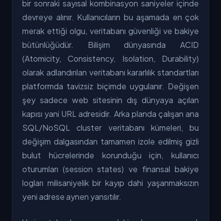
bir sonraki sayısal kombinasyon saniyeler içinde
devreye alınır. Kullanıcıların bu aşamada en çok
merak ettiği olgu, veritabanı güvenliği ve bakiye
bütünlüğüdür. Bilişim dünyasında ACID
(Atomicity, Consistency, Isolation, Durability)
olarak adlandırılan veritabanı kararlılık standartları
platformda tavizsiz biçimde uygulanır. Değişen
şey sadece web sitesinin dış dünyaya açılan
kapısı yani URL adresidir. Arka planda çalışan ana
SQL/NoSQL cluster veritabanı kümeleri, bu
değişim dalgasından tamamen izole edilmiş gizli
bulut hücrelerinde korunduğu için, kullanıcı
oturumları (session states) ve finansal bakiye
logları milisaniyelik bir kayıp dahi yaşanmaksızın
yeni adrese aynen yansıtılır.