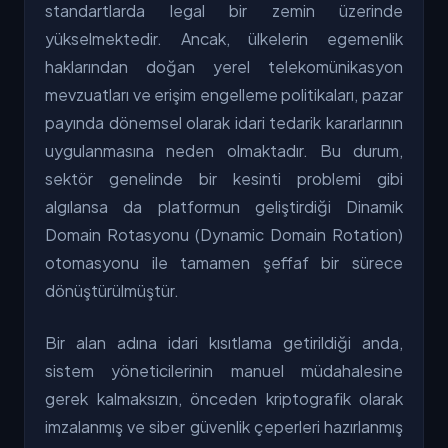
standartlarda legal bir zemin üzerinde
yükselmektedir. Ancak, ülkelerin egemenlik
haklarından doğan yerel telekomünikasyon
mevzuatları ve erişim engelleme politikaları, pazar
payında dönemsel olarak idari tedarik kararlarının
uygulanmasına neden olmaktadır. Bu durum,
sektör genelinde bir kesinti problemi gibi
algılansa da platformun geliştirdiği Dinamik
Domain Rotasyonu (Dynamic Domain Rotation)
otomasyonu ile tamamen şeffaf bir sürece
dönüştürülmüştür.
Bir alan adına idari kısıtlama getirildiği anda,
sistem yöneticilerinin manuel müdahalesine
gerek kalmaksızın, önceden kriptografik olarak
imzalanmış ve siber güvenlik çeperleri hazırlanmış