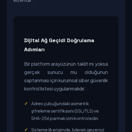
Dijital Ağ Geçidi Doğrulama
Adımları
Bir platform arayüzünün taklit mi yoksa
gerçek sunucu mu olduğunun
saptanması için kurumsal siber güvenlik
kontrol listesi uygulanmalıdır:
Adres çubuğundaki asimetrik
şifreleme sertifikasını (SSL/TLS) ve
SHA-256 parmak izini kontrol edin.
Sisteme ilk erişimde, bilerek geçersiz