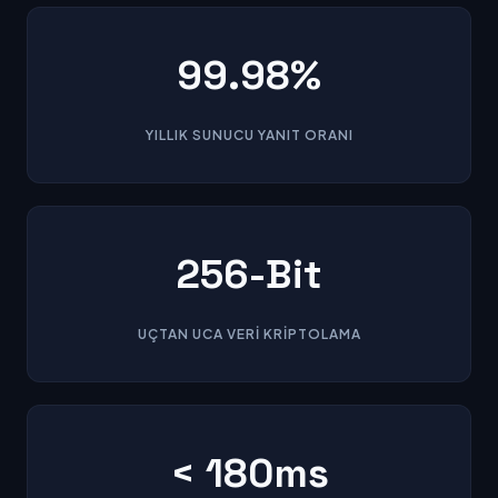
99.98%
YILLIK SUNUCU YANIT ORANI
256-Bit
UÇTAN UCA VERI KRIPTOLAMA
< 180ms