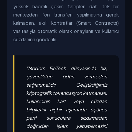
yüksek hacimli çekim talepleri dahi tek bir
merkezden fon transferi yapılmasına gerek
kalmadan, akıllı kontratlar (Smart Contracts)
vasıtasıyla otomatik olarak onaylanır ve kullanıcı
cüzdanına gönderilir.
"Modern FinTech dünyasında hız,
güvenlikten ödün vermeden
sağlanmalıdır. Geliştirdiğimiz
kriptografik tokenizasyon katmanları,
kullanıcının kart veya cüzdan
bilgilerini hiçbir aşamada üçüncü
parti sunuculara sızdırmadan
doğrudan işlem yapabilmesini