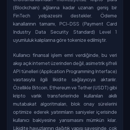
(Blockchain) ağlarına kadar uzanan geniş bir
FinTech yelpazesini destekler. Ödeme
kanallarının tamamı, PCI-DSS (Payment Card
Industry Data Security Standard) Level 1
uyumluluk kalıplarına göre tokenize edilmiştir.
Kullanıcı finansal işlem emri verdiğinde, bu veri
akışı açık internet üzerinden değil, asimetrik şifreli
API tünelleri (Application Programming Interface)
vasıtasıyla ilgili likidite sağlayıcıya aktarılır.
Özellikle Bitcoin, Ethereum ve Tether (USDT) gibi
kripto varlık transferlerinde kullanılan akıllı
mutabakat algoritmaları, blok onay sürelerini
optimize ederek yatırımların saniyeler içerisinde
kullanıcı bakiyesine yansımasını mümkün kılar.
Likidite havuzlarının dağıtık yapısı sayesinde, çok