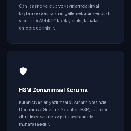
Canlı casino ve krupiye yayınlarında sinyal
kaybını ve donmaları engellemek adına endüstri
standardı WebRTC kodlayıcı akış kanalları
entegre edilmiştir.
🛡️
HSM Donanımsal Koruma
Kullanıcı verileri yazılımsal duvarların ötesinde,
Donanımsal Güvenlik Modülleri (HSM) üzerinde
dijital imza ve kriptografik anahtarlarla
muhafaza edilir.