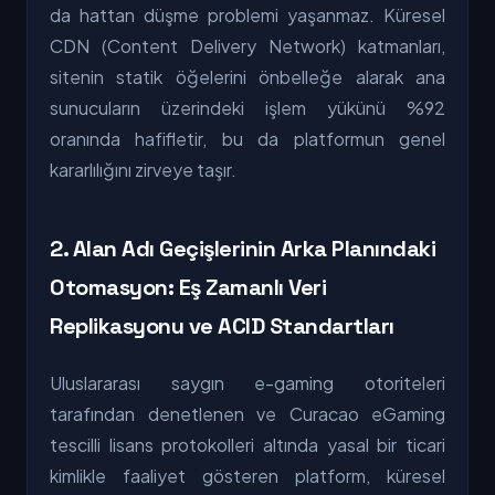
da hattan düşme problemi yaşanmaz. Küresel
CDN (Content Delivery Network) katmanları,
sitenin statik öğelerini önbelleğe alarak ana
sunucuların üzerindeki işlem yükünü %92
oranında hafifletir, bu da platformun genel
kararlılığını zirveye taşır.
2. Alan Adı Geçişlerinin Arka Planındaki
Otomasyon: Eş Zamanlı Veri
Replikasyonu ve ACID Standartları
Uluslararası saygın e-gaming otoriteleri
tarafından denetlenen ve Curacao eGaming
tescilli lisans protokolleri altında yasal bir ticari
kimlikle faaliyet gösteren platform, küresel