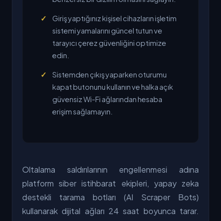
Giriş yaptığınız kişisel cihazların işletim
sistemi yamalarını güncel tutun ve
tarayıcı çerez güvenliğini optimize
edin.
Sistemden çıkış yaparken oturumu
kapat butonunu kullanın ve halka açık
güvensiz Wi-Fi ağlarından hesaba
erişim sağlamayın.
Oltalama saldırılarının engellenmesi adına
platform siber istihbarat ekipleri, yapay zeka
destekli tarama botları (AI Scraper Bots)
kullanarak dijital ağları 24 saat boyunca tarar.